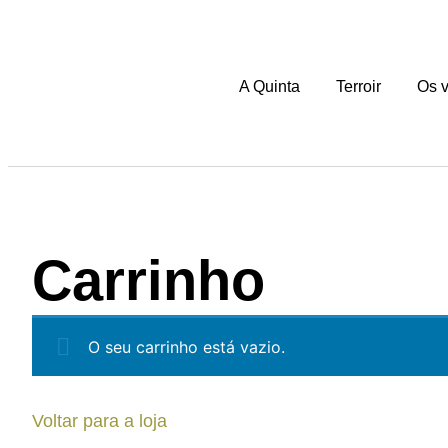
A Quinta
Terroir
Os 
Carrinho
O seu carrinho está vazio.
Voltar para a loja